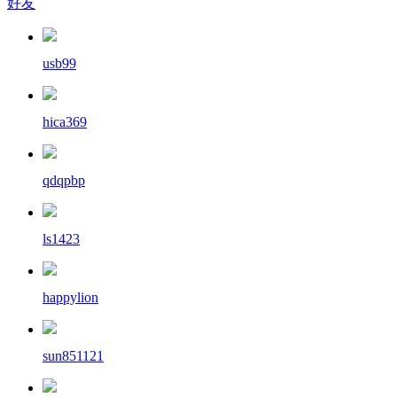
好友
usb99
hica369
qdqpbp
ls1423
happylion
sun851121