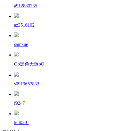
a912880735
az3516102
samkue
Oo黑色天煞oO
s0919657833
f9247
left0201