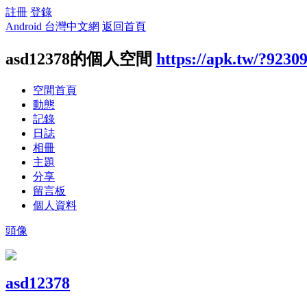
註冊
登錄
Android 台灣中文網
返回首頁
asd12378的個人空間
https://apk.tw/?9230
空間首頁
動態
記錄
日誌
相冊
主題
分享
留言板
個人資料
頭像
asd12378