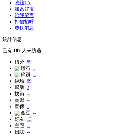
收聽TA
加為好友
給我留言
打個招呼
發送消息
統計信息
已有
187
人來訪過
積分:
69
鑽石:
1
碎鑽:
--
經驗:
69
幫助:
2
技術:
--
貢獻:
--
宣傳:
1
金豆:
--
好友:
13
主題:
--
日誌:
--