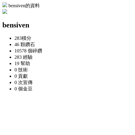
bensiven的資料
bensiven
283
積分
46 顆
鑽石
10578 個
碎鑽
283
經驗
19
幫助
0
技術
0
貢獻
0 次
宣傳
0 個
金豆