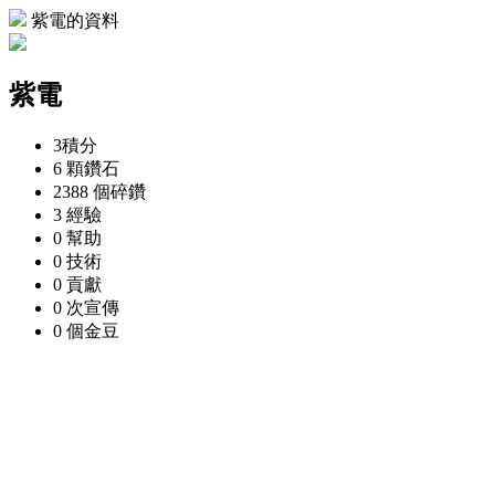
紫電的資料
紫電
3
積分
6 顆
鑽石
2388 個
碎鑽
3
經驗
0
幫助
0
技術
0
貢獻
0 次
宣傳
0 個
金豆