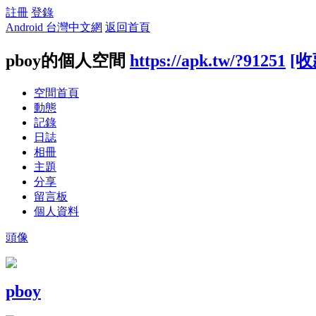
註冊
登錄
Android 台灣中文網
返回首頁
pboy的個人空間
https://apk.tw/?91251
[收
空間首頁
動態
記錄
日誌
相冊
主題
分享
留言板
個人資料
頭像
pboy