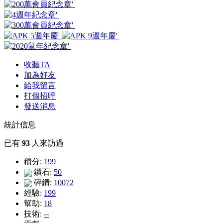
收聽TA
加為好友
給我留言
打個招呼
發送消息
統計信息
已有
93
人來訪過
積分:
199
鑽石:
50
碎鑽:
10072
經驗:
199
幫助:
18
技術:
--