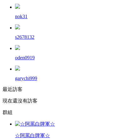
nok31
s2678132
oden0919
garychi999
最近訪客
現在還沒有訪客
群組
☆阿罵白牌軍☆