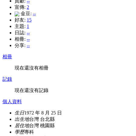
貢獻:
--
宣傳:
2
金豆:
--
好友:
15
主題:
1
日誌:
--
相冊:
--
分享:
--
相冊
現在還沒有相冊
記錄
現在還沒有記錄
個人資料
生日
1972 年 8 月 25 日
出生地
台灣 台北縣
居住地
台灣 桃園縣
學歷
專科