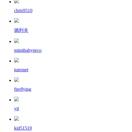
chris9510
德列夫
mimibabyneco
tuiesnet
fireflying
yil
kid51519