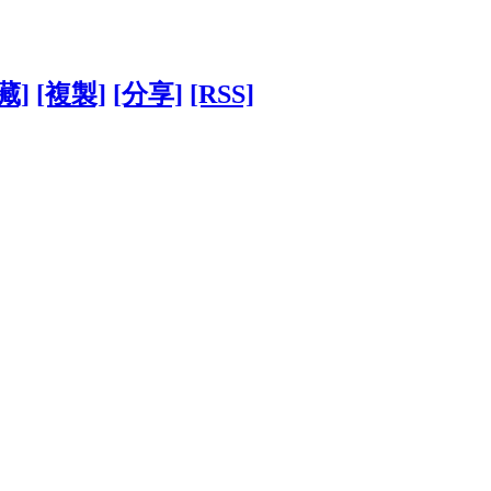
藏]
[複製]
[分享]
[RSS]