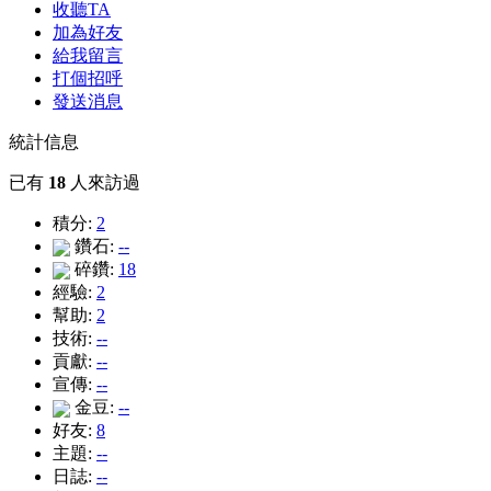
收聽TA
加為好友
給我留言
打個招呼
發送消息
統計信息
已有
18
人來訪過
積分:
2
鑽石:
--
碎鑽:
18
經驗:
2
幫助:
2
技術:
--
貢獻:
--
宣傳:
--
金豆:
--
好友:
8
主題:
--
日誌:
--