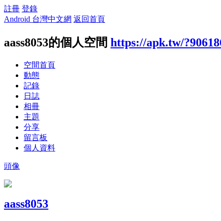
註冊
登錄
Android 台灣中文網
返回首頁
aass8053的個人空間
https://apk.tw/?90618
空間首頁
動態
記錄
日誌
相冊
主題
分享
留言板
個人資料
頭像
aass8053