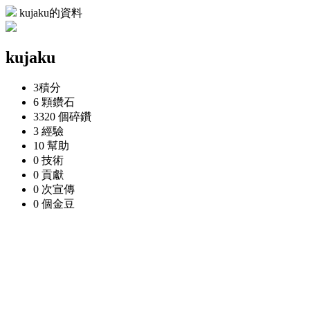
kujaku的資料
kujaku
3
積分
6 顆
鑽石
3320 個
碎鑽
3
經驗
10
幫助
0
技術
0
貢獻
0 次
宣傳
0 個
金豆