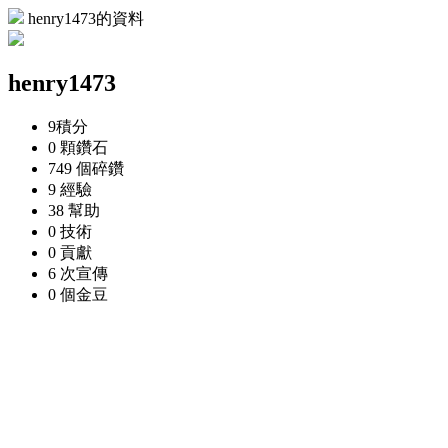
henry1473的資料
henry1473
9
積分
0 顆
鑽石
749 個
碎鑽
9
經驗
38
幫助
0
技術
0
貢獻
6 次
宣傳
0 個
金豆