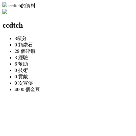
ccdtch的資料
ccdtch
3
積分
0 顆
鑽石
29 個
碎鑽
3
經驗
6
幫助
0
技術
0
貢獻
0 次
宣傳
4000 個
金豆