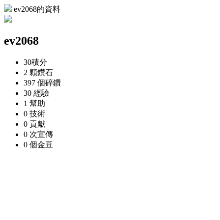
ev2068的資料
ev2068
30
積分
2 顆
鑽石
397 個
碎鑽
30
經驗
1
幫助
0
技術
0
貢獻
0 次
宣傳
0 個
金豆