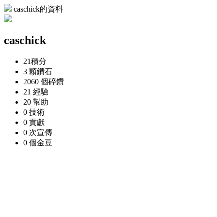
caschick的資料
caschick
21
積分
3 顆
鑽石
2060 個
碎鑽
21
經驗
20
幫助
0
技術
0
貢獻
0 次
宣傳
0 個
金豆