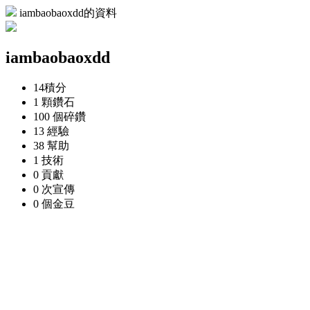
iambaobaoxdd的資料
iambaobaoxdd
14
積分
1 顆
鑽石
100 個
碎鑽
13
經驗
38
幫助
1
技術
0
貢獻
0 次
宣傳
0 個
金豆