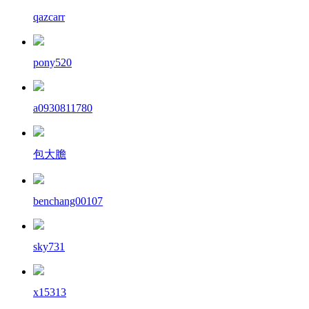
qazcarr
pony520
a0930811780
包大膽
benchang00107
sky731
x15313