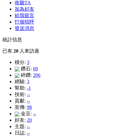
收聽TA
加為好友
給我留言
打個招呼
發送消息
統計信息
已有
20
人來訪過
積分:
3
鑽石:
69
碎鑽:
206
經驗:
3
幫助:
-1
技術:
--
貢獻:
--
宣傳:
98
金豆:
--
好友:
20
主題:
--
日誌:
--