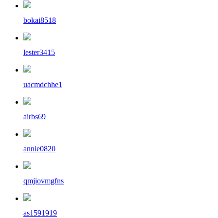
bokai8518
lester3415
uacmdchhe1
airbs69
annie0820
qmjiovmgfns
as1591919