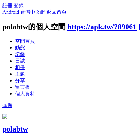
註冊
登錄
Android 台灣中文網
返回首頁
polabtw的個人空間
https://apk.tw/?89061
空間首頁
動態
記錄
日誌
相冊
主題
分享
留言板
個人資料
頭像
polabtw