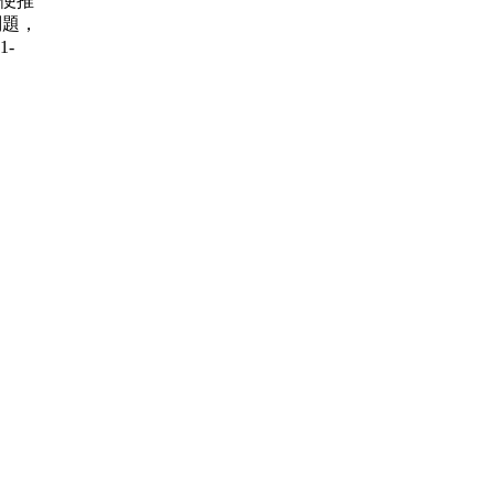
賽 順便推
問題，
1-