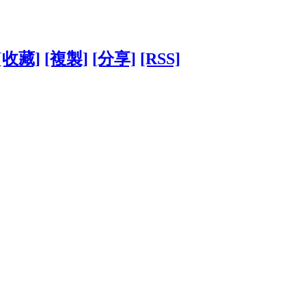
[收藏]
[複製]
[分享]
[RSS]