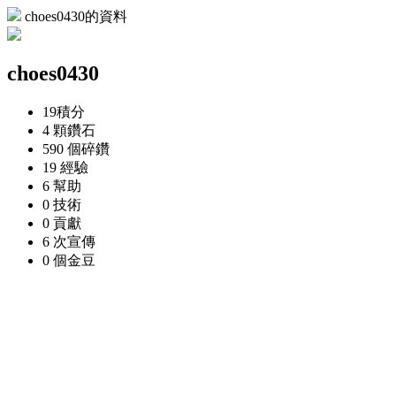
choes0430的資料
choes0430
19
積分
4 顆
鑽石
590 個
碎鑽
19
經驗
6
幫助
0
技術
0
貢獻
6 次
宣傳
0 個
金豆