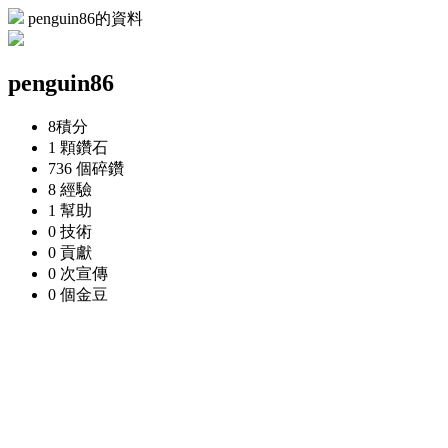
penguin86的資料
penguin86
8
積分
1 顆
鑽石
736 個
碎鑽
8
經驗
1
幫助
0
技術
0
貢獻
0 次
宣傳
0 個
金豆