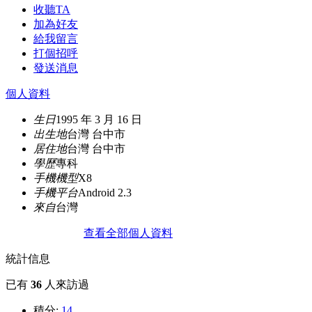
收聽TA
加為好友
給我留言
打個招呼
發送消息
個人資料
生日
1995 年 3 月 16 日
出生地
台灣 台中市
居住地
台灣 台中市
學歷
專科
手機機型
X8
手機平台
Android 2.3
來自
台灣
查看全部個人資料
統計信息
已有
36
人來訪過
積分:
14