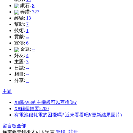
鑽石:
8
碎鑽:
327
經驗:
13
幫助:
7
技術:
1
貢獻:
--
宣傳:
6
金豆:
--
好友:
4
主題:
3
日誌:
--
相冊:
--
分享:
--
主題
X8跟W8的主機板可以互換嗎?
X8解個鎖要2200
有電池很耗電的困擾嗎? 近來看看吧!(更新結果圖片)
留言板
全部
你需要登錄後才可以留言
登錄
|
註冊