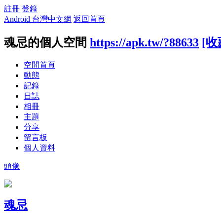
註冊
登錄
Android 台灣中文網
返回首頁
魂忌的個人空間
https://apk.tw/?88633
[收
空間首頁
動態
記錄
日誌
相冊
主題
分享
留言板
個人資料
頭像
魂忌