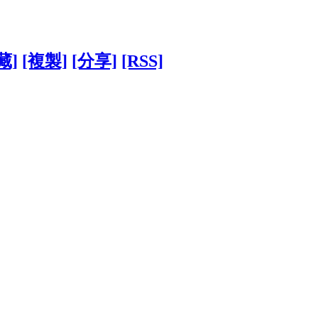
藏]
[複製]
[分享]
[RSS]