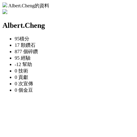
Albert.Cheng的資料
Albert.Cheng
95
積分
17 顆
鑽石
877 個
碎鑽
95
經驗
-12
幫助
0
技術
0
貢獻
0 次
宣傳
0 個
金豆