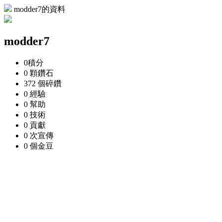
modder7的資料
modder7
0
積分
0 顆
鑽石
372 個
碎鑽
0
經驗
0
幫助
0
技術
0
貢獻
0 次
宣傳
0 個
金豆