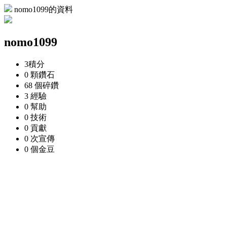
nomo1099的資料
nomo1099
3
積分
0 顆
鑽石
68 個
碎鑽
3
經驗
0
幫助
0
技術
0
貢獻
0 次
宣傳
0 個
金豆