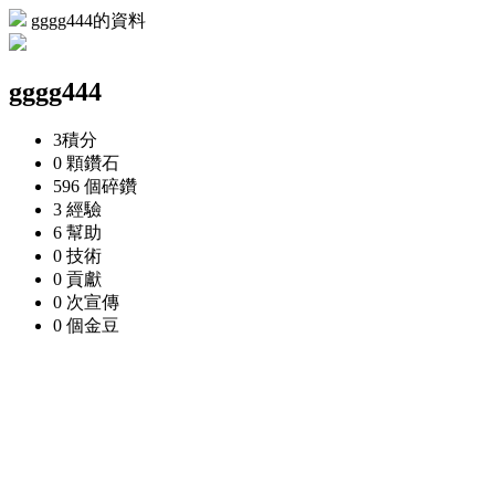
gggg444的資料
gggg444
3
積分
0 顆
鑽石
596 個
碎鑽
3
經驗
6
幫助
0
技術
0
貢獻
0 次
宣傳
0 個
金豆