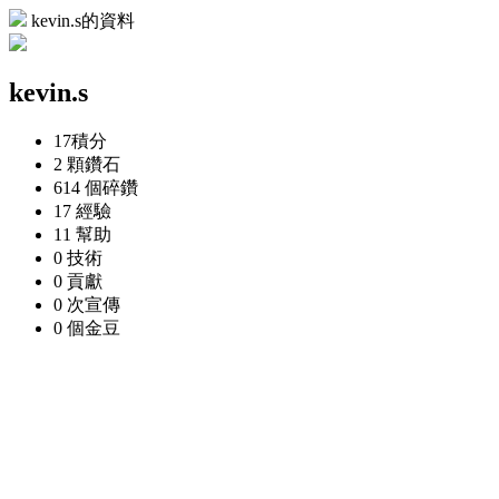
kevin.s的資料
kevin.s
17
積分
2 顆
鑽石
614 個
碎鑽
17
經驗
11
幫助
0
技術
0
貢獻
0 次
宣傳
0 個
金豆