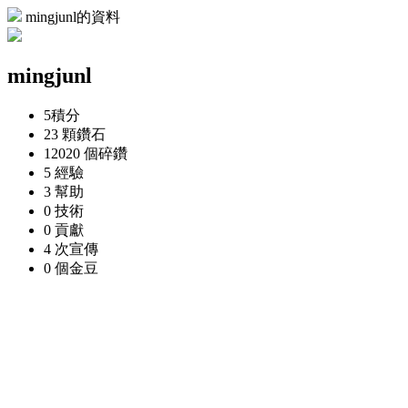
mingjunl的資料
mingjunl
5
積分
23 顆
鑽石
12020 個
碎鑽
5
經驗
3
幫助
0
技術
0
貢獻
4 次
宣傳
0 個
金豆