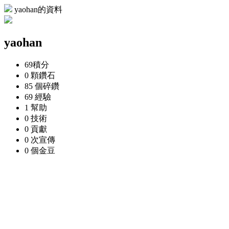
yaohan的資料
yaohan
69
積分
0 顆
鑽石
85 個
碎鑽
69
經驗
1
幫助
0
技術
0
貢獻
0 次
宣傳
0 個
金豆