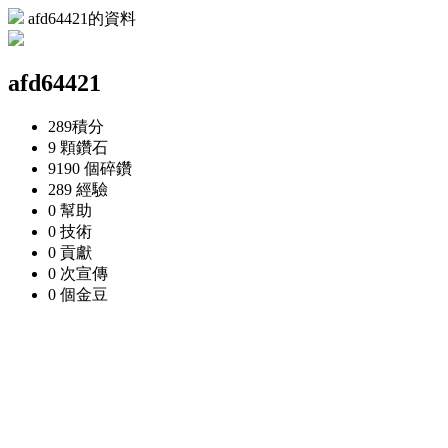
afd64421的資料
afd64421
289
積分
9 顆
鑽石
9190 個
碎鑽
289
經驗
0
幫助
0
技術
0
貢獻
0 次
宣傳
0 個
金豆