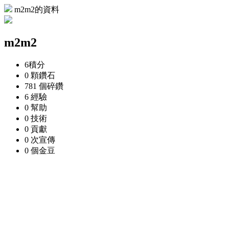
m2m2的資料
m2m2
6
積分
0 顆
鑽石
781 個
碎鑽
6
經驗
0
幫助
0
技術
0
貢獻
0 次
宣傳
0 個
金豆