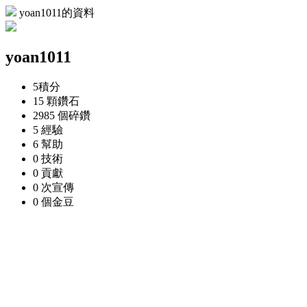
yoan1011的資料
yoan1011
5
積分
15 顆
鑽石
2985 個
碎鑽
5
經驗
6
幫助
0
技術
0
貢獻
0 次
宣傳
0 個
金豆