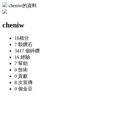
cheniw的資料
cheniw
16
積分
7 顆
鑽石
3417 個
碎鑽
16
經驗
7
幫助
0
技術
0
貢獻
8 次
宣傳
0 個
金豆