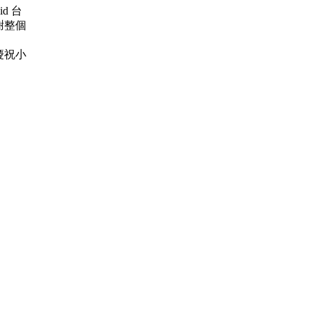
oid 台
感謝整個
钻 慶祝小