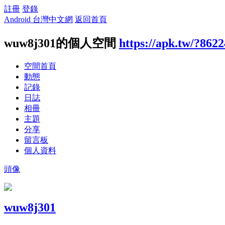
註冊
登錄
Android 台灣中文網
返回首頁
wuw8j301的個人空間
https://apk.tw/?862
空間首頁
動態
記錄
日誌
相冊
主題
分享
留言板
個人資料
頭像
wuw8j301