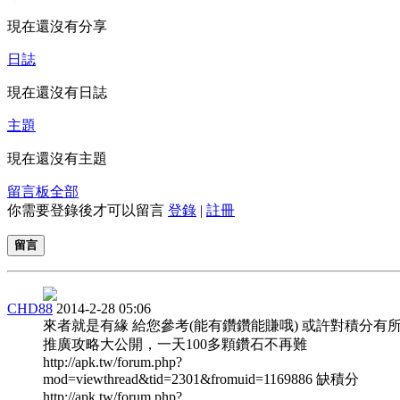
現在還沒有分享
日誌
現在還沒有日誌
主題
現在還沒有主題
留言板
全部
你需要登錄後才可以留言
登錄
|
註冊
留言
CHD88
2014-2-28 05:06
來者就是有緣 給您參考(能有鑽鑽能賺哦) 或許對積分有
推廣攻略大公開，一天100多顆鑽石不再難
http://apk.tw/forum.php?
mod=viewthread&tid=2301&fromuid=1169886 缺積分
http://apk.tw/forum.php?