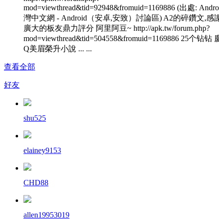
mod=viewthread&tid=92948&fromuid=1169886 (出處: Andr
灣中文網 - Android（安卓,安致）討論區) A2的碎鑽文,
廣大的板友鼎力評分 阿里阿豆~ http://apk.tw/forum.php?
mod=viewthread&tid=504558&fromuid=1169886 25个钻
Q美眉榮升小說 ... ...
查看全部
好友
shu525
elainey9153
CHD88
allen19953019