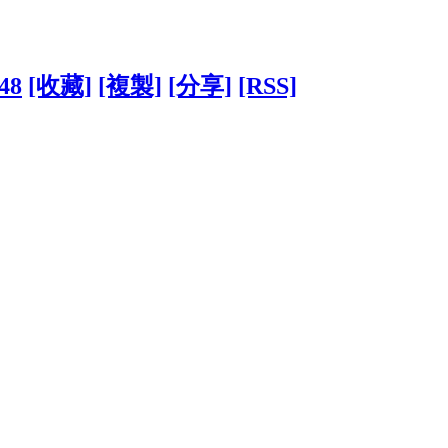
248
[收藏]
[複製]
[分享]
[RSS]