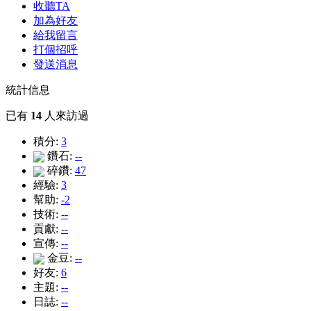
收聽TA
加為好友
給我留言
打個招呼
發送消息
統計信息
已有
14
人來訪過
積分:
3
鑽石:
--
碎鑽:
47
經驗:
3
幫助:
-2
技術:
--
貢獻:
--
宣傳:
--
金豆:
--
好友:
6
主題:
--
日誌:
--