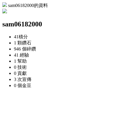
sam06182000的資料
sam06182000
41
積分
1 顆
鑽石
946 個
碎鑽
41
經驗
1
幫助
0
技術
0
貢獻
3 次
宣傳
0 個
金豆