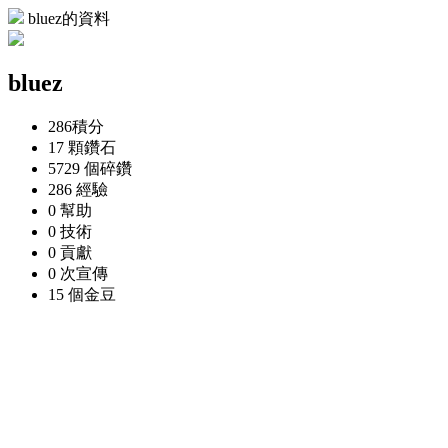
bluez的資料
bluez
286
積分
17 顆
鑽石
5729 個
碎鑽
286
經驗
0
幫助
0
技術
0
貢獻
0 次
宣傳
15 個
金豆