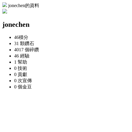
jonechen的資料
jonechen
46
積分
31 顆
鑽石
4017 個
碎鑽
46
經驗
1
幫助
0
技術
0
貢獻
0 次
宣傳
0 個
金豆