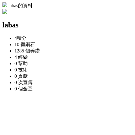
labas的資料
labas
4
積分
10 顆
鑽石
1285 個
碎鑽
4
經驗
0
幫助
0
技術
0
貢獻
0 次
宣傳
0 個
金豆