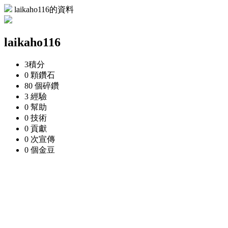
laikaho116的資料
laikaho116
3
積分
0 顆
鑽石
80 個
碎鑽
3
經驗
0
幫助
0
技術
0
貢獻
0 次
宣傳
0 個
金豆