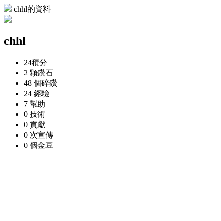
chhl的資料
chhl
24
積分
2 顆
鑽石
48 個
碎鑽
24
經驗
7
幫助
0
技術
0
貢獻
0 次
宣傳
0 個
金豆