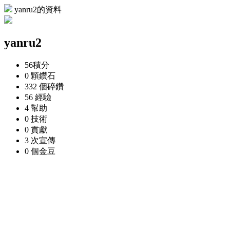
yanru2的資料
yanru2
56
積分
0 顆
鑽石
332 個
碎鑽
56
經驗
4
幫助
0
技術
0
貢獻
3 次
宣傳
0 個
金豆