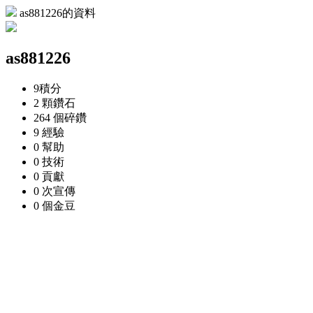
as881226的資料
as881226
9
積分
2 顆
鑽石
264 個
碎鑽
9
經驗
0
幫助
0
技術
0
貢獻
0 次
宣傳
0 個
金豆