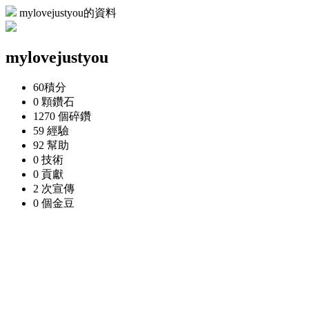
mylovejustyou的資料
mylovejustyou
60
積分
0 顆
鑽石
1270 個
碎鑽
59
經驗
92
幫助
0
技術
0
貢獻
2 次
宣傳
0 個
金豆