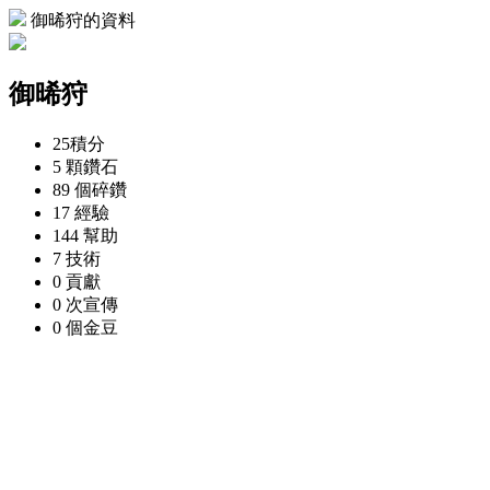
御晞狩的資料
御晞狩
25
積分
5 顆
鑽石
89 個
碎鑽
17
經驗
144
幫助
7
技術
0
貢獻
0 次
宣傳
0 個
金豆