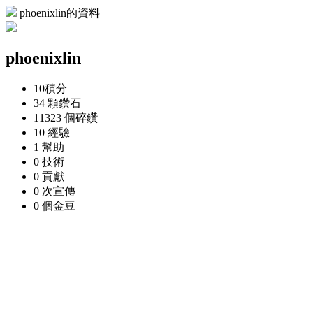
phoenixlin的資料
phoenixlin
10
積分
34 顆
鑽石
11323 個
碎鑽
10
經驗
1
幫助
0
技術
0
貢獻
0 次
宣傳
0 個
金豆