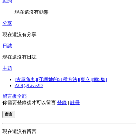
動態
現在還沒有動態
分享
現在還沒有分享
日誌
現在還沒有日誌
主題
[古屋兔丸][守護她的51種方法][東立][總5集]
AOI@Live2D
留言板
全部
你需要登錄後才可以留言
登錄
|
註冊
留言
現在還沒有留言