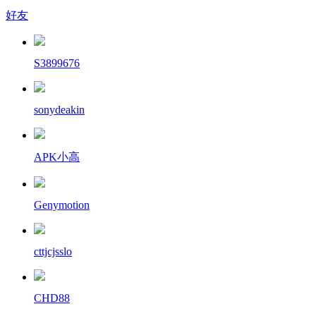
好友
S3899676
sonydeakin
APK小高
Genymotion
cttjcjsslo
CHD88