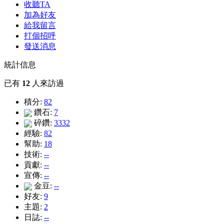
收聽TA
加為好友
給我留言
打個招呼
發送消息
統計信息
已有
12
人來訪過
積分:
82
鑽石:
7
碎鑽:
3332
經驗:
82
幫助:
18
技術:
--
貢獻:
--
宣傳:
--
金豆:
--
好友:
9
主題:
2
日誌:
--