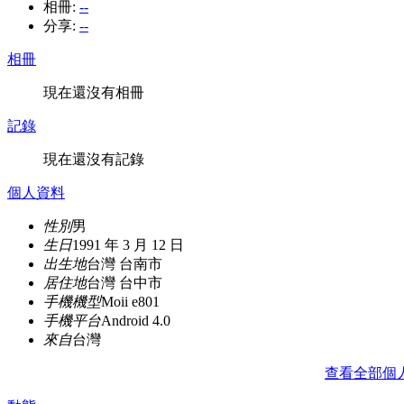
相冊:
--
分享:
--
相冊
現在還沒有相冊
記錄
現在還沒有記錄
個人資料
性別
男
生日
1991 年 3 月 12 日
出生地
台灣 台南市
居住地
台灣 台中市
手機機型
Moii e801
手機平台
Android 4.0
來自
台灣
查看全部個