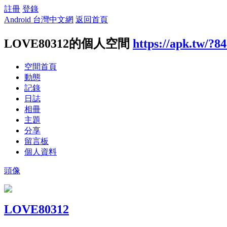
註冊
登錄
Android 台灣中文網
返回首頁
LOVE80312的個人空間
https://apk.tw/?8
空間首頁
動態
記錄
日誌
相冊
主題
分享
留言板
個人資料
頭像
LOVE80312