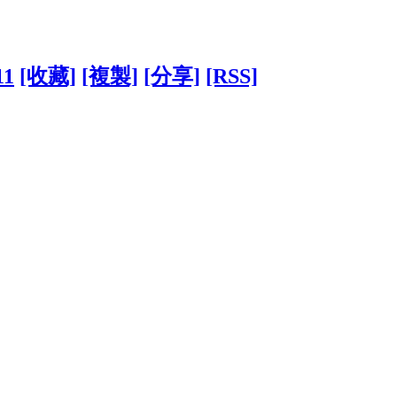
11
[收藏]
[複製]
[分享]
[RSS]