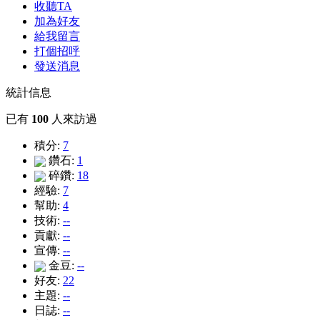
收聽TA
加為好友
給我留言
打個招呼
發送消息
統計信息
已有
100
人來訪過
積分:
7
鑽石:
1
碎鑽:
18
經驗:
7
幫助:
4
技術:
--
貢獻:
--
宣傳:
--
金豆:
--
好友:
22
主題:
--
日誌:
--