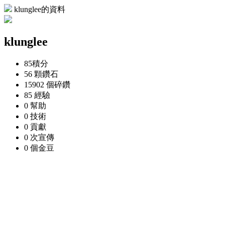
klunglee的資料
klunglee
85
積分
56 顆
鑽石
15902 個
碎鑽
85
經驗
0
幫助
0
技術
0
貢獻
0 次
宣傳
0 個
金豆