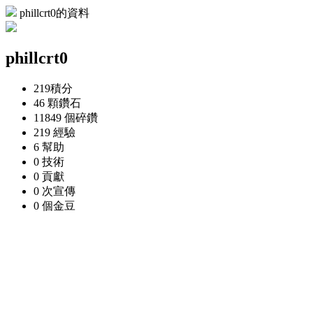
phillcrt0的資料
phillcrt0
219
積分
46 顆
鑽石
11849 個
碎鑽
219
經驗
6
幫助
0
技術
0
貢獻
0 次
宣傳
0 個
金豆