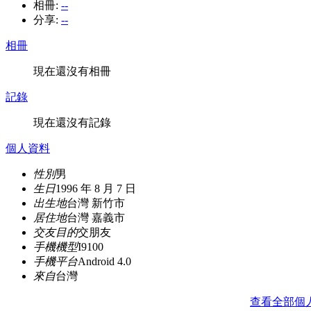
相冊:
--
分享:
--
相冊
現在還沒有相冊
記錄
現在還沒有記錄
個人資料
性別
男
生日
1996 年 8 月 7 日
出生地
台灣 新竹市
居住地
台灣 嘉義市
交友目的
交朋友
手機機型
I9100
手機平台
Android 4.0
來自
台灣
查看全部個