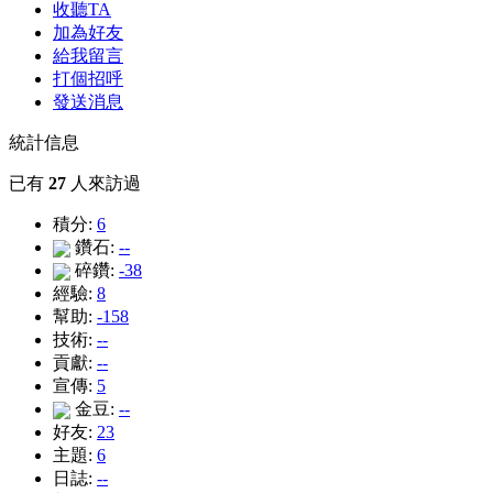
收聽TA
加為好友
給我留言
打個招呼
發送消息
統計信息
已有
27
人來訪過
積分:
6
鑽石:
--
碎鑽:
-38
經驗:
8
幫助:
-158
技術:
--
貢獻:
--
宣傳:
5
金豆:
--
好友:
23
主題:
6
日誌:
--