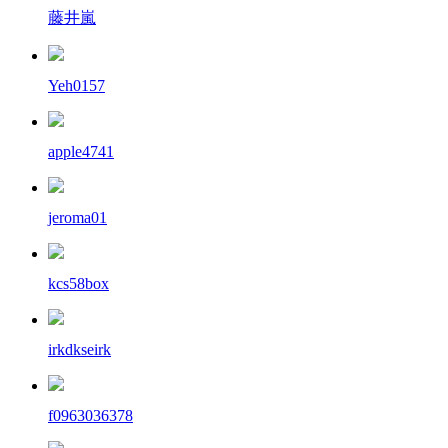
藤井嵐
Yeh0157
apple4741
jeroma01
kcs58box
irkdkseirk
f0963036378