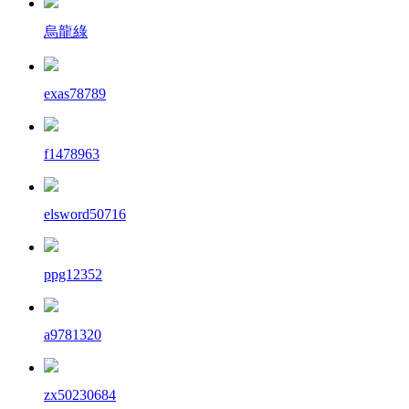
烏龍綠
exas78789
f1478963
elsword50716
ppg12352
a9781320
zx50230684