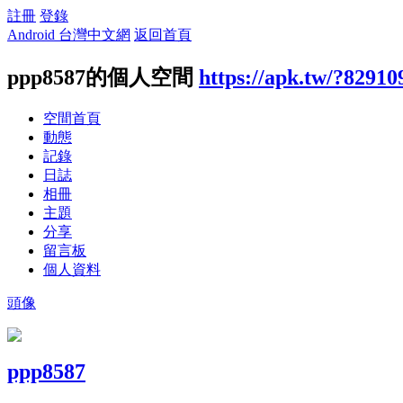
註冊
登錄
Android 台灣中文網
返回首頁
ppp8587的個人空間
https://apk.tw/?82910
空間首頁
動態
記錄
日誌
相冊
主題
分享
留言板
個人資料
頭像
ppp8587