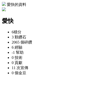
愛快的資料
愛快
6
積分
3 顆
鑽石
2065 個
碎鑽
6
經驗
-1
幫助
0
技術
0
貢獻
11 次
宣傳
0 個
金豆