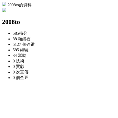
2008to的資料
2008to
585
積分
88 顆
鑽石
5127 個
碎鑽
585
經驗
34
幫助
0
技術
0
貢獻
0 次
宣傳
0 個
金豆