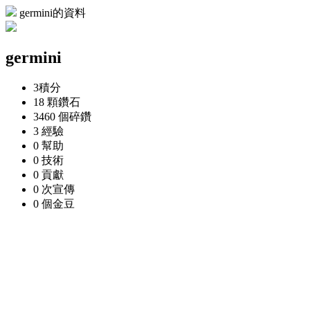
germini的資料
germini
3
積分
18 顆
鑽石
3460 個
碎鑽
3
經驗
0
幫助
0
技術
0
貢獻
0 次
宣傳
0 個
金豆