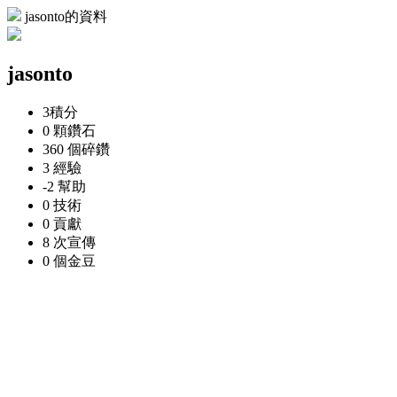
jasonto的資料
jasonto
3
積分
0 顆
鑽石
360 個
碎鑽
3
經驗
-2
幫助
0
技術
0
貢獻
8 次
宣傳
0 個
金豆