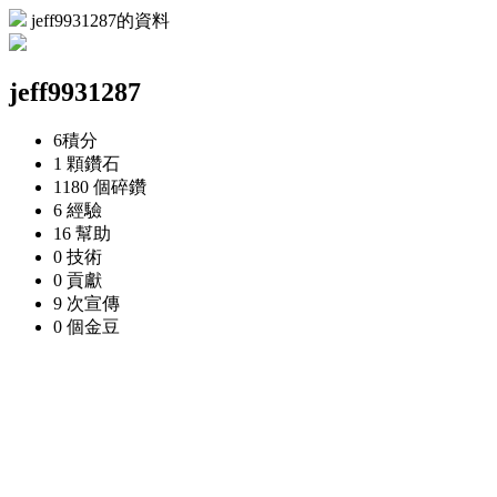
jeff9931287的資料
jeff9931287
6
積分
1 顆
鑽石
1180 個
碎鑽
6
經驗
16
幫助
0
技術
0
貢獻
9 次
宣傳
0 個
金豆