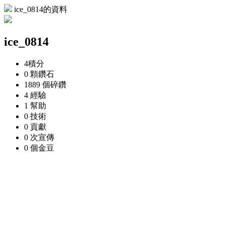
ice_0814的資料
ice_0814
4
積分
0 顆
鑽石
1889 個
碎鑽
4
經驗
1
幫助
0
技術
0
貢獻
0 次
宣傳
0 個
金豆