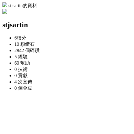
stjsartin的資料
stjsartin
6
積分
10 顆
鑽石
2842 個
碎鑽
5
經驗
60
幫助
0
技術
0
貢獻
4 次
宣傳
0 個
金豆